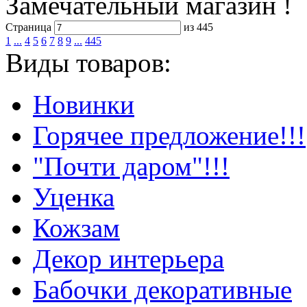
Замечательный магазин !
Cтраница
из 445
1
...
4
5
6
7
8
9
...
445
Виды товаров:
Новинки
Горячее предложение!!!
"Почти даром"!!!
Уценка
Кожзам
Декор интерьера
Бабочки декоративные