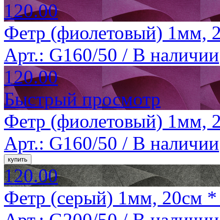
120.00
Фетр (фиолетовый) 1мм, 2
Арт.: G160/50 /
В наличии
120.00
Быстрый просмотр
Фетр (фиолетовый) 1мм, 2
Арт.: G160/50 /
В наличии
120.00
Фетр (серый) 1мм, 20см *
Арт.: G200/50 /
В наличии