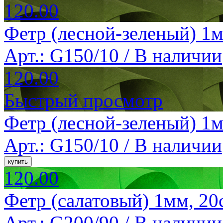
120.00
Фетр (лесной-зеленый) 1м
Арт.: G150/10 /
В наличии
120.00
Быстрый просмотр
Фетр (лесной-зеленый) 1м
Арт.: G150/10 /
В наличии
120.00
Фетр (салатовый) 1мм, 20
Арт.: G200/90 /
В наличии