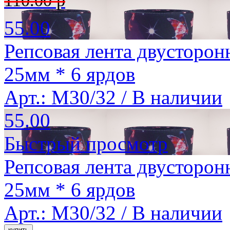
110.00 р
55.00
Репсовая лента двусторон
25мм * 6 ярдов
Арт.: M30/32 /
В наличии
55.00
Быстрый просмотр
Репсовая лента двусторон
25мм * 6 ярдов
Арт.: M30/32 /
В наличии