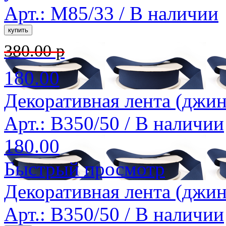
Арт.: M85/33 /
В наличии
380.00 р
180.00
Декоративная лента (джин
Арт.: B350/50 /
В наличии
180.00
Быстрый просмотр
Декоративная лента (джин
Арт.: B350/50 /
В наличии