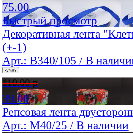
75.00
Быстрый просмотр
Декоративная лента "Клет
(+-1)
Арт.: B340/105 /
В наличи
110.00 р
39.00
Репсовая лента двусторон
Арт.: M40/25 /
В наличии