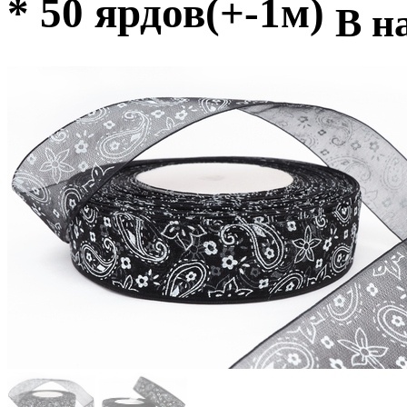
* 50 ярдов(+-1м)
В н