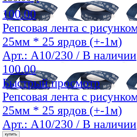
100.00
Репсовая лента с рисунком
25мм * 25 ярдов (+-1м)
Арт.: A10/230 /
В наличии
100.00
Быстрый просмотр
Репсовая лента с рисунком
25мм * 25 ярдов (+-1м)
Арт.: A10/230 /
В наличии