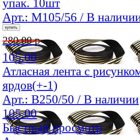
упак. 10шт
Арт.: M105/56 /
В наличи
280.00 р
105.00
Атласная лента с рисунко
ярдов(+-1)
Арт.: B250/50 /
В наличии
105.00
Быстрый просмотр