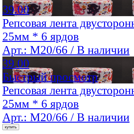
39.00
Репсовая лента двусторон
25мм * 6 ярдов
Арт.: M20/66 /
В наличии
39.00
Быстрый просмотр
Репсовая лента двусторон
25мм * 6 ярдов
Арт.: M20/66 /
В наличии