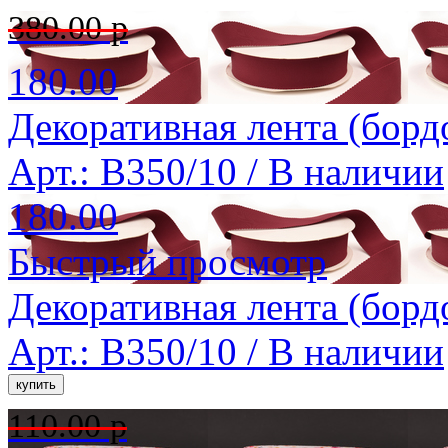
380.00 р
180.00
Декоративная лента (борд
Арт.: B350/10 /
В наличии
180.00
Быстрый просмотр
Декоративная лента (борд
Арт.: B350/10 /
В наличии
110.00 р