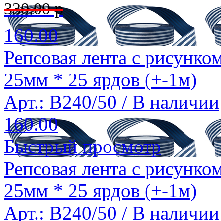
330.00 р
160.00
Репсовая лента с рисунком
25мм * 25 ярдов (+-1м)
Арт.: B240/50 /
В наличии
160.00
Быстрый просмотр
Репсовая лента с рисунком
25мм * 25 ярдов (+-1м)
Арт.: B240/50 /
В наличии