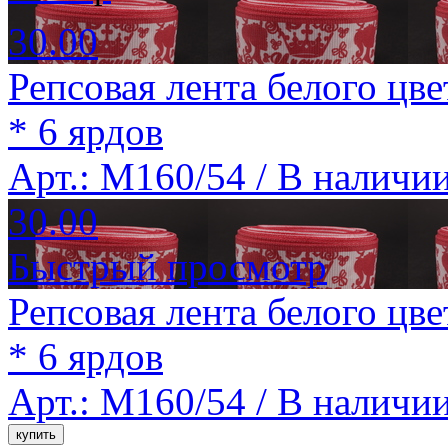
30.00
Репсовая лента белого цв
* 6 ярдов
Арт.: M160/54 /
В наличи
30.00
Быстрый просмотр
Репсовая лента белого цв
* 6 ярдов
Арт.: M160/54 /
В наличи