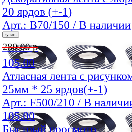
20 ярдов (+-1)
Арт.: B70/150 /
В наличии
280.00 р
105.00
Атласная лента с рисунко
25мм * 25 ярдов(+-1)
Арт.: F500/210 /
В наличи
105.00
Быстрый просмотр