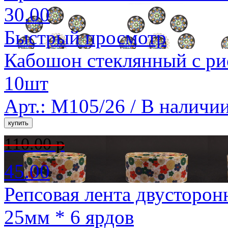
30.00
Быстрый просмотр
Кабошон стеклянный с ри
10шт
Арт.: M105/26 /
В наличи
110.00 р
45.00
Репсовая лента двусторон
25мм * 6 ярдов