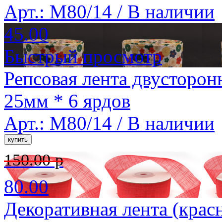
Арт.: M80/14 /
В наличии
45.00
Быстрый просмотр
Репсовая лента двусторон
25мм * 6 ярдов
Арт.: M80/14 /
В наличии
150.00 р
80.00
Декоративная лента (крас