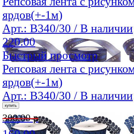
Репсовая лента с рисунко
ярдов(+-1м)
Арт.: B340/30 /
В наличии
220.00
Быстрый просмотр
Репсовая лента с рисунко
ярдов(+-1м)
Арт.: B340/30 /
В наличии
300.00 р
160.00