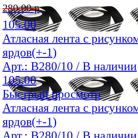
280.00 р
105.00
Атласная лента с рисунко
ярдов(+-1)
Арт.: B280/10 /
В наличии
105.00
Быстрый просмотр
Атласная лента с рисунко
ярдов(+-1)
Арт.: B280/10 /
В наличии