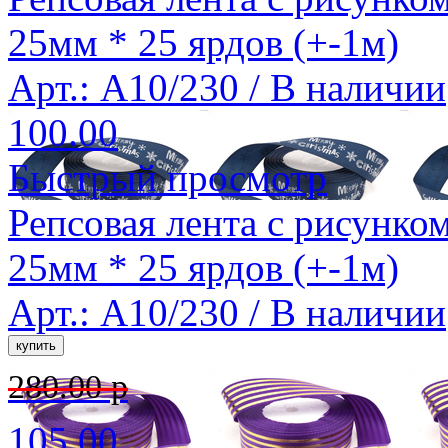
25мм * 25 ярдов (+-1м)
Арт.: A10/230 /
В наличии
100.00
Быстрый просмотр
Репсовая лента с рисунком
25мм * 25 ярдов (+-1м)
Арт.: A10/230 /
В наличии
280.00 р
105.00