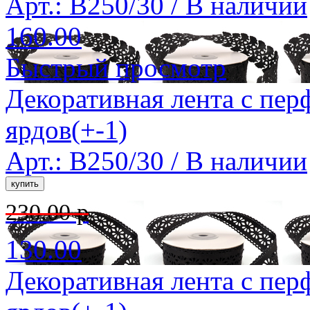
Арт.: B250/30 /
В наличии
160.00
Быстрый просмотр
Декоративная лента с пер
ярдов(+-1)
Арт.: B250/30 /
В наличии
230.00 р
130.00
Декоративная лента с пер