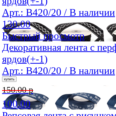
ярдов(+-1)
Арт.: B420/20 /
В наличии
130.00
Быстрый просмотр
Декоративная лента с пер
ярдов(+-1)
Арт.: B420/20 /
В наличии
150.00 р
100.00
Репсовая лента с рисунком