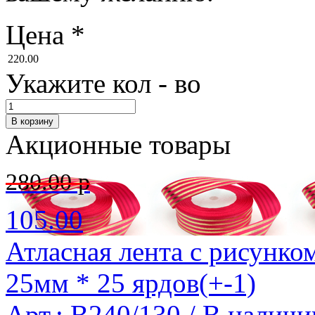
Цена
*
220.00
Укажите кол - во
Акционные товары
280.00 р
105.00
Атласная лента с рисунко
25мм * 25 ярдов(+-1)
Арт.: B240/130 /
В наличи