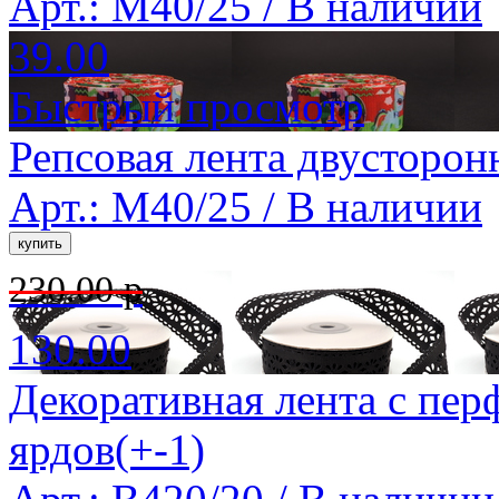
Арт.: M40/25 /
В наличии
39.00
Быстрый просмотр
Репсовая лента двусторон
Арт.: M40/25 /
В наличии
230.00 р
130.00
Декоративная лента с пер
ярдов(+-1)