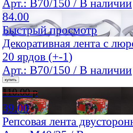
Арт.: B70/150 /
В наличии
84.00
Быстрый просмотр
Декоративная лента с люр
20 ярдов (+-1)
Арт.: B70/150 /
В наличии
110.00 р
39.00
Репсовая лента двусторон