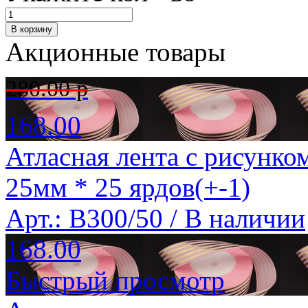
Акционные товары
280.00 р
168.00
Атласная лента с рисунко
25мм * 25 ярдов(+-1)
Арт.: B300/50 /
В наличии
168.00
Быстрый просмотр