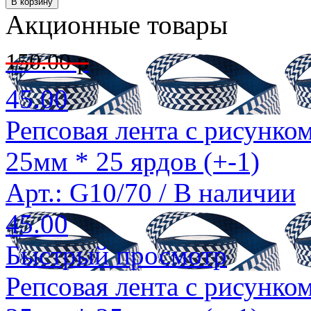
Акционные товары
150.00 р
45.00
Репсовая лента с рисунко
25мм * 25 ярдов (+-1)
Арт.: G10/70 /
В наличии
45.00
Быстрый просмотр
Репсовая лента с рисунко