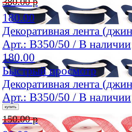
380.00 р
180.00
Декоративная лента (джин
Арт.: B350/50 /
В наличии
180.00
Быстрый просмотр
Декоративная лента (джин
Арт.: B350/50 /
В наличии
150.00 р