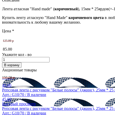
Описание
Лента атласная "Hand made" (
коричневый
), 15мм * 25ярдов(+
Купить ленту атласную "Hand Made"
коричневого цвета
в люб
внимательность к любому вашему желанию.
Цена
*
125.00 р
85.00
Укажите кол - во
Акционные товары
150.00 р
45.00
Репсовая лента с рисунком "Белые полосы" (джинс), 25мм * 25 
Арт.: G10/70 /
В наличии
45.00
Быстрый просмотр
Репсовая лента с рисунком "Белые полосы" (джинс), 25мм * 25 
Арт.: G10/70 /
В наличии