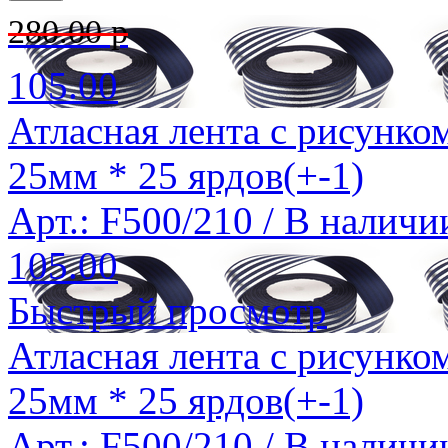
280.00 р
105.00
Атласная лента с рисунко
25мм * 25 ярдов(+-1)
Арт.: F500/210 /
В наличи
105.00
Быстрый просмотр
Атласная лента с рисунко
25мм * 25 ярдов(+-1)
Арт.: F500/210 /
В наличи