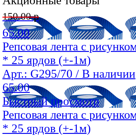
Акционные товары
150.00 р
65.00
Репсовая лента с рисунко
* 25 ярдов (+-1м)
Арт.: G295/70 /
В наличии
65.00
Быстрый просмотр
Репсовая лента с рисунко
* 25 ярдов (+-1м)