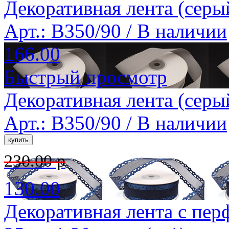
Декоративная лента (серы
Арт.: B350/90 /
В наличии
166.00
Быстрый просмотр
Декоративная лента (серы
Арт.: B350/90 /
В наличии
230.00 р
130.00
Декоративная лента с пер