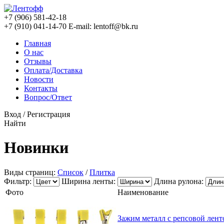
+7 (906) 581-42-18
+7 (910) 041-14-70
E-mail: lentoff@bk.ru
Главная
О нас
Отзывы
Оплата/Доставка
Новости
Контакты
Вопрос/Ответ
Вход
/
Регистрация
Найти
Новинки
Виды страниц:
Список
/
Плитка
Фильтр:
Ширина ленты:
Длина рулона:
Фото
Наименование
Зажим металл с репсовой лент