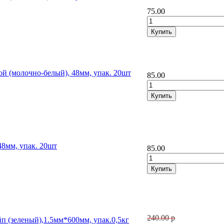
75.00
ой (молочно-белый), 48мм, упак. 20шт
85.00
48мм, упак. 20шт
85.00
240.00 р
п (зеленый),1.5мм*600мм, упак.0,5кг