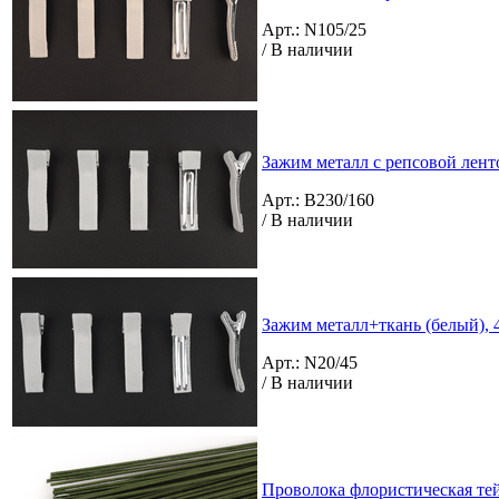
Арт.: N105/25
/ В наличии
Зажим металл с репсовой лент
Арт.: B230/160
/ В наличии
Зажим металл+ткань (белый), 
Арт.: N20/45
/ В наличии
Проволока флористическая тей