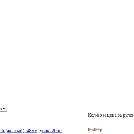
Кол-во и цена за руло
85.00 р
ой (желтый), 48мм, упак. 20шт