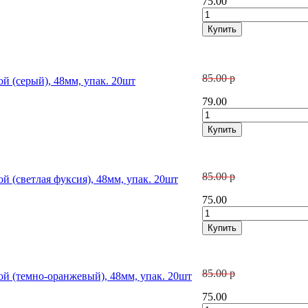
75.00
85.00 р
й (серый), 48мм, упак. 20шт
79.00
85.00 р
й (светлая фуксия), 48мм, упак. 20шт
75.00
85.00 р
ой (темно-оранжевый), 48мм, упак. 20шт
75.00